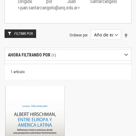
Dirigida por Juan Santarcángelo
<juan.santarcangelo@unq.edu.ar>
FILTRAR POR
Estab
Ordenar por
dire
desc
AHORA FILTRANDO POR
1
artículo