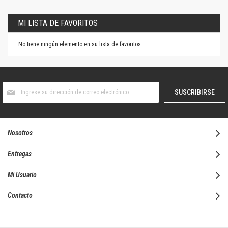
MI LISTA DE FAVORITOS
No tiene ningún elemento en su lista de favoritos.
Suscríbase
SUSCRIBIRSE
al
boletín
informativo:
Nosotros
Entregas
Mi Usuario
Contacto