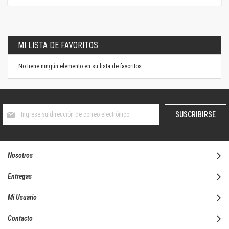
MI LISTA DE FAVORITOS
No tiene ningún elemento en su lista de favoritos.
Suscríbase
SUSCRIBIRSE
al
boletín
informativo:
Nosotros
Entregas
Mi Usuario
Contacto