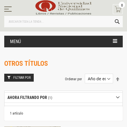
Ir
0
al
contenido
BUS
MENÚ
OTROS TÍTULOS
FILTRAR POR
Estab
Ordenar por
dire
desc
AHORA FILTRANDO POR
1
artículo