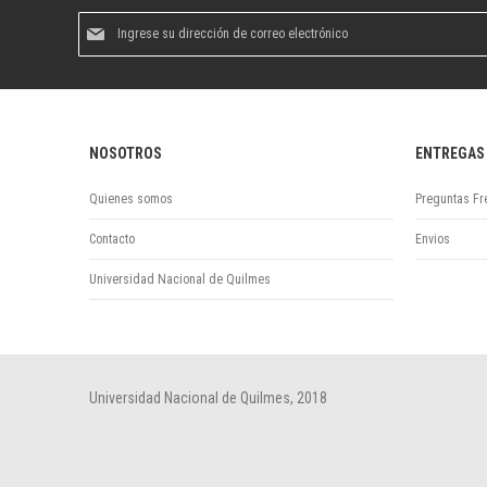
Suscríbase
al
boletín
informativo:
NOSOTROS
ENTREGAS
Quienes somos
Preguntas Fr
Contacto
Envios
Universidad Nacional de Quilmes
Universidad Nacional de Quilmes, 2018