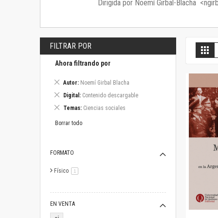
Dirigida por Noemí Girbal-Blacha <ngir
FILTRAR POR
V
Gril
c
Ahora filtrando por
Eliminar
Autor
Noemí Girbal Blacha
este
Eliminar
Digital
Contenido descargable
artículo
este
Eliminar
Temas
Ciencias sociales
artículo
este
artículo
Borrar todo
FORMATO
Físico
artículo
1
EN VENTA