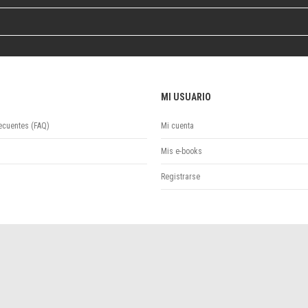
Colecciones
Ideas de Educación Virtual
Unidad de Publicaciones del Departamento de Economía y Administración
Colecciones
Otros títulos
Economía y Gestión
MI USUARIO
Economía y Sociedad
ecuentes (FAQ)
Mi cuenta
Series
Investigación
Mis e-books
Unidad de Publicaciones del Departamento de Ciencias Sociales
Registrarse
Series
Encuentros
Investigación
Tesis Grado
Tesis Posgrado
Cursos
Experiencias
Escuela de Artes