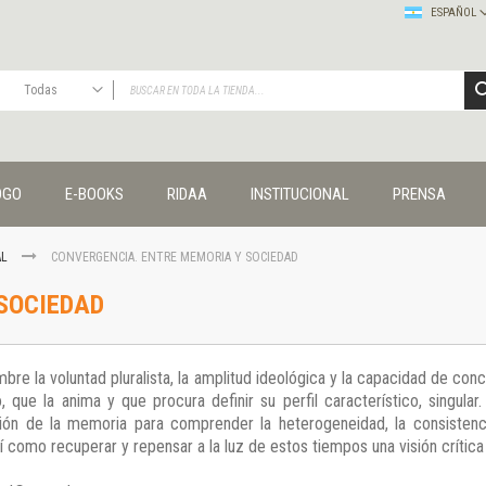
ESPAÑOL
Todas
TODAS
Publicaciones
OGO
E-BOOKS
RIDAA
INSTITUCIONAL
PRENSA
Editorial
Colecciones
Administración y economía
AL
CONVERGENCIA. ENTRE MEMORIA Y SOCIEDAD
Coedición UNQ / Clacso
SOCIEDAD
Coedición UNQ / UNC
Comunicación y cultura
Crímenes y violencias
re la voluntad pluralista, la amplitud ideológica y la capacidad de conc
Cuadernos universitarios
, que la anima y que procura definir su perfil característico, singular
Derechos humanos
ción de la memoria para comprender la heterogeneidad, la consistencia
Ediciones especiales
í como recuperar y repensar a la luz de estos tiempos una visión crítica
Géneros