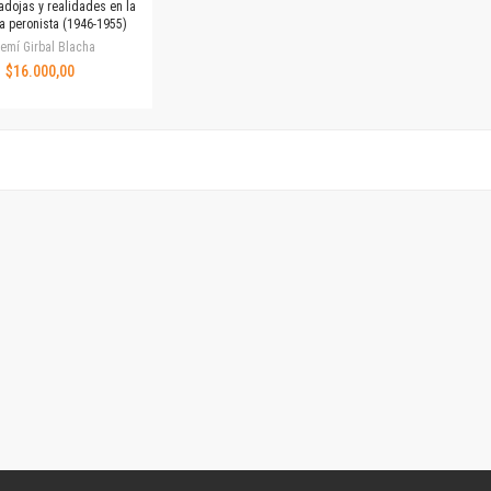
adojas y realidades en la
Revista de Ciencias Sociales. Segunda época
a peronista (1946-1955)
Fondo editorial
emí Girbal Blacha
Biomedicina
$16.000,00
Coediciones
Jornadas académicas
La ideología argentina
Libros de arte
Otros títulos
Textos para la enseñanza universitaria
Intersecciones
Convergencia. Entre memoria y sociedad
Filosofía y ciencia
Política
Serie Clásica
Serie Contemporánea
Unidad de Publicaciones del Departamento de Ciencia y Tecnología
Colecciones
Universidad Virtual de Quilmes