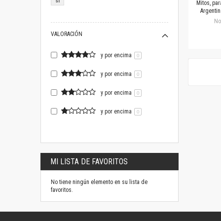
si
Mitos, par
Argentin
No
VALORACIÓN
y por encima
0
y por encima
0
y por encima
0
y por encima
0
MI LISTA DE FAVORITOS
No tiene ningún elemento en su lista de
favoritos.