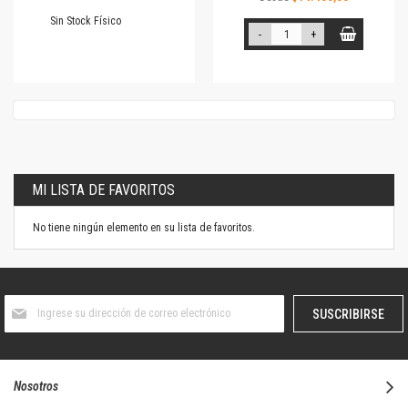
Sin Stock Físico
-
+
MI LISTA DE FAVORITOS
No tiene ningún elemento en su lista de favoritos.
Suscríbase
SUSCRIBIRSE
al
boletín
informativo:
Nosotros