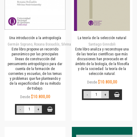
Una introducción a la antropología
La teoría de la selección natural
Germán Soprano, Roxana Boixadós, Silvina Smietniansky
Santiago Ginnobili
Este libro propone un recorrido
Este libro analiza y reconstruye una
panorámico por las principales
de las teorías científicas que más
líneas de construcción del
discusiones han provocado en el
pensamiento antropológico para dar
ámbito de la biología, de la filosofía
cuenta de la formación de
y de la sociedad: la teoría de la
corrientes y escuelas, de los temas
selección natural.
y problemas que fue planteando y
$10.800,00
Desde
de la especificidad de su método
de trabajo.
-
+
$10.800,00
Desde
-
+