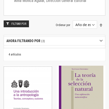
Anna Mónica Aguilar, Dirección General Editorial
FILTRAR POR
Estab
Ordenar por
dire
desc
AHORA FILTRANDO POR
4
artículos