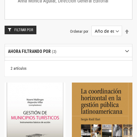
Anna Mónica Aguilar, Dirección General Editorial
FILTRAR POR
Estab
Ordenar por
dire
desc
AHORA FILTRANDO POR
2
artículos