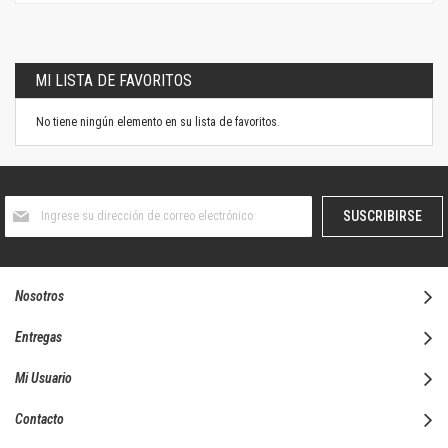
MI LISTA DE FAVORITOS
No tiene ningún elemento en su lista de favoritos.
Suscríbase
SUSCRIBIRSE
al
boletín
informativo:
Nosotros
Entregas
Mi Usuario
Contacto