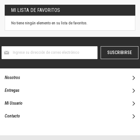
MI LISTA DE FAVORITOS
No tiene ningún elemento en su lista de favoritos.
Suscríbase
SUSCRIBIRSE
al
boletín
informativo:
Nosotros
Entregas
Mi Usuario
Contacto