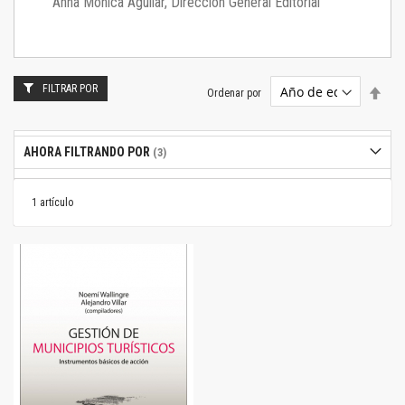
Anna Mónica Aguilar, Dirección General Editorial
FILTRAR POR
Estab
Ordenar por
dire
desc
AHORA FILTRANDO POR
1
artículo