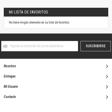
MI LISTA DE FAVORITOS
No tiene ningún elemento en su lista de favoritos.
Suscríbase
SUSCRIBIRSE
al
boletín
informativo:
Nosotros
Entregas
Mi Usuario
Contacto