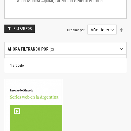
Anna Mónica Aguilar, Dirección General Editorial
FILTRAR POR
Estab
Ordenar por
dire
desc
AHORA FILTRANDO POR
1
artículo