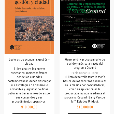
Lecturas de economía, gestión y
Generación y procesamiento de
ciudad
sonido y música a través del
programa Csound
El libro analiza los nuevos
escenarios socioeconómicos
Pablo Oscar Di Liscia
donde las ciudades
El libro desarrolla tanto la teoría
contemporáneas deben desplegar
básica de los recursos esenciales
sus estrategias de desarrollo
en la música por computadoras,
sostenible y legitimar políticas
como su aplicación en la
públicas urbanas innovadoras por
producción musical mediante el
sus contenidos y sus
programa Csound (Barry Vercoe,
procedimientos operativos.
MIT, Estados Unidos).
$18.000,00
$16.000,00