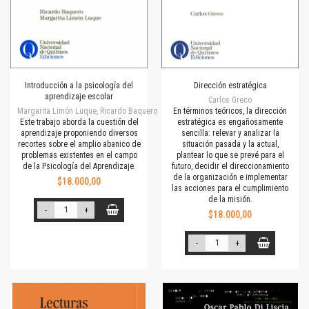
Introducción a la psicología del
Dirección estratégica
aprendizaje escolar
Carlos Greco
Margarita Limón Luque, Ricardo Baquero
En términos teóricos, la dirección
Este trabajo aborda la cuestión del
estratégica es engañosamente
aprendizaje proponiendo diversos
sencilla: relevar y analizar la
recortes sobre el amplio abanico de
situación pasada y la actual,
problemas existentes en el campo
plantear lo que se prevé para el
de la Psicología del Aprendizaje.
futuro, decidir el direccionamiento
de la organización e implementar
$18.000,00
las acciones para el cumplimiento
de la misión.
-
+
$18.000,00
-
+