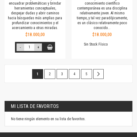
encuadrar problemáticas y brindar
conocimiento científico
herramientas conceptuales,
contemporánea es una disciplina
despejar dudas y abrir caminos
relativamente joven. Al mismo
hacia búsquedas más amplias para
tiempo, y tal vez paradójicamente,
profundizar conocimientos y el
es un clásico relativamente poco
acercamiento a otras miradas.
conocido...
$18.000,00
$18.000,00
Sin Stock Físico
-
+
Página
Estás
Página
Página
Página
Página
Página
Siguiente
1
2
3
4
5
leyendo
la
página
MI LISTA DE FAVORITOS
No tiene ningún elemento en su lista de favoritos.