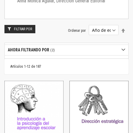
Anna Mónica Aguilar, Dirección General Editorial
FILTRAR POR
Estab
Ordenar por
dire
desc
AHORA FILTRANDO POR
Artículos
1
-
12
de
187