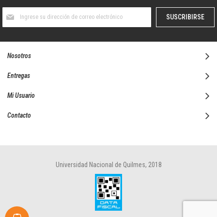
Suscríbase
SUSCRIBIRSE
al
boletín
informativo:
Nosotros
Entregas
Mi Usuario
Contacto
Universidad Nacional de Quilmes, 2018