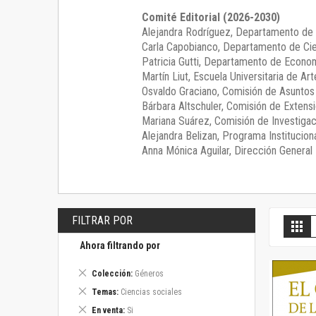
Comité Editorial (2026-2030)
Alejandra Rodríguez
, Departamento de 
Carla Capobianco
, Departamento de Cie
Patricia Gutti
, Departamento de Econom
Martín Liut
, Escuela Universitaria de Art
Osvaldo Graciano
, Comisión de Asunto
Bárbara Altschuler
, Comisión de Extensi
Mariana Suárez
, Comisión de Investigac
Alejandra Belizan, Programa Instituciona
Anna Mónica Aguilar, Dirección General E
FILTRAR POR
V
Gril
c
Ahora filtrando por
Eliminar
Colección
Géneros
este
Eliminar
Temas
Ciencias sociales
artículo
este
Eliminar
En venta
Si
artículo