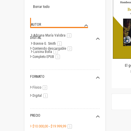
este
artículo
Borrar todo
AUTOR
Adriana María Valobra
artículo
1
DIGITAL
Bonnie G. Smith
artículo
1
Contenido descargable
artículo
2
Luisina Bolla
artículo
1
Completo EPUB
artículo
1
El g
FORMATO
Físico
artículo
3
Digital
artículo
1
PRECIO
$10.000,00
-
$19.999,99
artículo
1