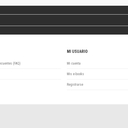
Colecciones
Publicaciones periódicas
Series
MI USUARIO
ecuentes (FAQ)
Mi cuenta
Mis e-books
Registrarse