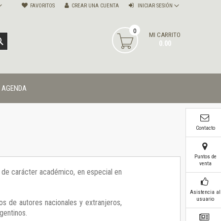
FAVORITOS
CREAR UNA CUENTA
INICIAR SESIÓN
0
MI CARRITO
BUSCAR
0.00
AGENDA
Contacto
Puntos de
venta
ía de carácter académico, en especial en
Asistencia al
usuario
os de autores nacionales y extranjeros,
gentinos.