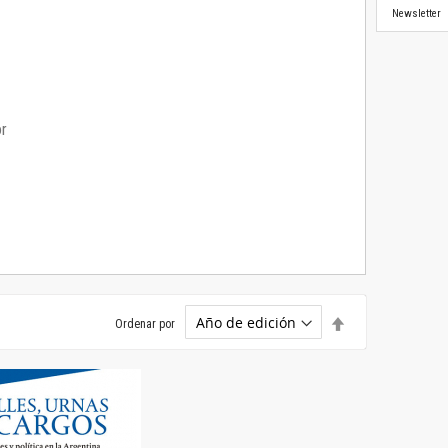
Newsletter
or
Establecer
Ordenar por
dirección
descendente