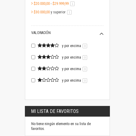
$20.000,00
-
$29.999,99
artículo
1
$30.000,00
y superior
artículo
1
VALORACIÓN
y por encima
0
y por encima
0
y por encima
0
y por encima
0
MI LISTA DE FAVORITOS
No tiene ningún elemento en su lista de
favoritos.