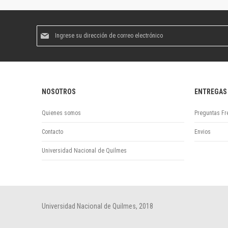
Suscríbase
al
boletín
informativo:
NOSOTROS
ENTREGAS
Quienes somos
Preguntas Fr
Contacto
Envios
Universidad Nacional de Quilmes
Universidad Nacional de Quilmes, 2018