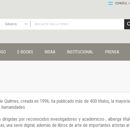
ESPAÑOL
Géneros
TODAS
Publicaciones
OGO
E-BOOKS
RIDAA
INSTITUCIONAL
PRENSA
Editorial
Colecciones
Administración y economía
Coedición UNQ / Clacso
Coedición UNQ / UNC
Comunicación y cultura
Crímenes y violencias
 de Quilmes, creada en 1996, ha publicado más de 400 títulos, la mayor
Cuadernos universitarios
 y humanidades.
Derechos humanos
Ediciones especiales
 dirigidas por reconocidos investigadores y académicos-, alberga títul
Géneros
s, una serie digital, además de libros de arte de importantes artistas ar