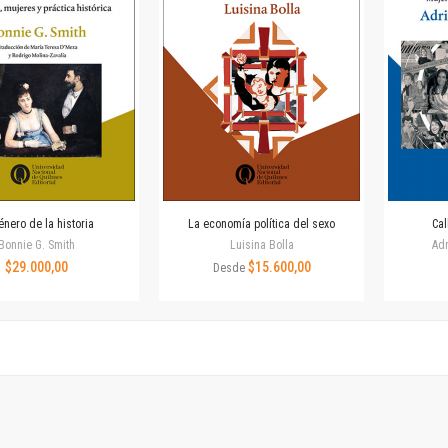
Revista de Ciencias Sociales. Segunda época
Fondo editorial
Biomedicina
Coediciones
Jornadas académicas
La ideología argentina
Libros de arte
Otros títulos
Textos para la enseñanza universitaria
énero de la historia
La economía política del sexo
Cal
Intersecciones
Bonnie G. Smith
Luisina Bolla
Adr
Convergencia. Entre memoria y sociedad
$29.000,00
$15.600,00
Desde
Filosofía y ciencia
Política
Serie Clásica
Serie Contemporánea
Unidad de Publicaciones del Departamento de Ciencia y Tecnología
Colecciones
Universidad Virtual de Quilmes