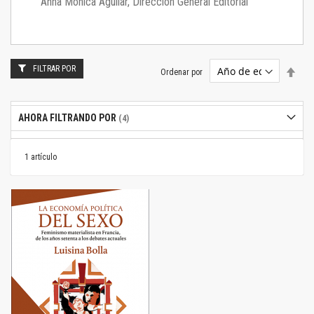
Anna Mónica Aguilar, Dirección General Editorial
FILTRAR POR
Estab
Ordenar por
dire
desc
AHORA FILTRANDO POR
1
artículo