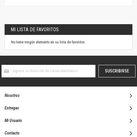
MI LISTA DE FAVORITOS
No tiene ningún elemento en su lista de favoritos.
Suscríbase
SUSCRIBIRSE
al
boletín
informativo:
Nosotros
Entregas
Mi Usuario
Contacto