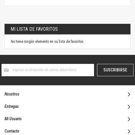
MI LISTA DE FAVORITOS
No tiene ningún elemento en su lista de favoritos.
Suscríbase
SUSCRIBIRSE
al
boletín
informativo:
Nosotros
Entregas
Mi Usuario
Contacto