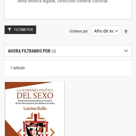
Anna Mónica Aguilar, Dirección General Editorial
FILTRAR POR
Estab
Ordenar por
dire
desc
AHORA FILTRANDO POR
1
artículo