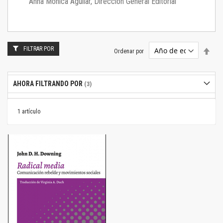
Anna Mónica Aguilar, Dirección General Editorial
FILTRAR POR
Estab
Ordenar por
dire
desc
AHORA FILTRANDO POR
1
artículo