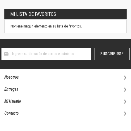
MI LISTA DE FAVORITOS
No tiene ningún elemento en su lista de favoritos.
Suscríbase
SUSCRIBIRSE
al
boletín
informativo:
Nosotros
Entregas
Mi Usuario
Contacto