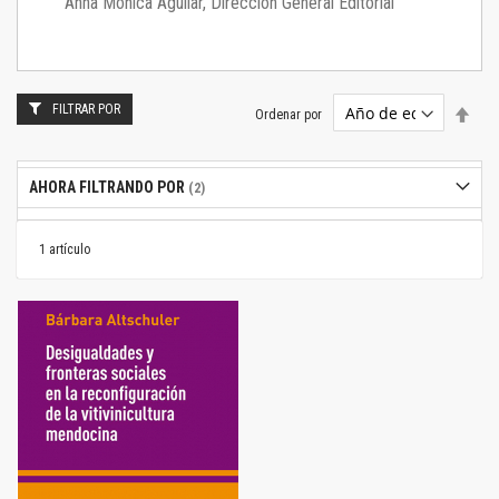
Anna Mónica Aguilar, Dirección General Editorial
FILTRAR POR
Estab
Ordenar por
dire
desc
AHORA FILTRANDO POR
1
artículo