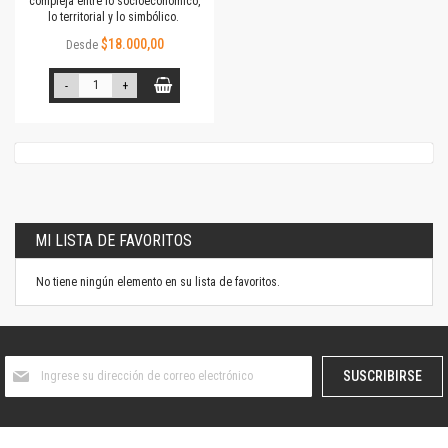
compleja entre lo socioeconómico,
lo territorial y lo simbólico.
$18.000,00
Desde
-
+
MI LISTA DE FAVORITOS
No tiene ningún elemento en su lista de favoritos.
Suscríbase
SUSCRIBIRSE
al
boletín
informativo: