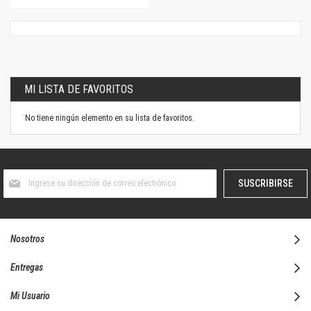
MI LISTA DE FAVORITOS
No tiene ningún elemento en su lista de favoritos.
Suscríbase
SUSCRIBIRSE
al
boletín
informativo:
Nosotros
Entregas
Mi Usuario