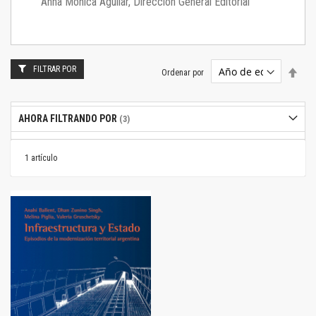
Anna Mónica Aguilar, Dirección General Editorial
FILTRAR POR
Estab
Ordenar por
dire
desc
AHORA FILTRANDO POR
1
artículo