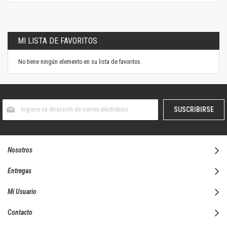
MI LISTA DE FAVORITOS
No tiene ningún elemento en su lista de favoritos.
Suscríbase
SUSCRIBIRSE
al
boletín
informativo:
Nosotros
Entregas
Mi Usuario
Contacto