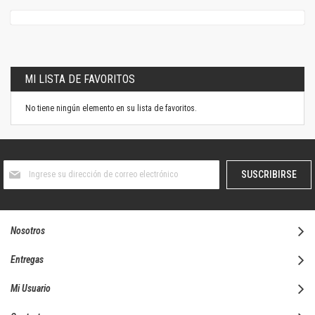
MI LISTA DE FAVORITOS
No tiene ningún elemento en su lista de favoritos.
Suscríbase
SUSCRIBIRSE
al
boletín
informativo:
Nosotros
Entregas
Mi Usuario