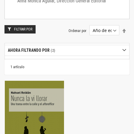
Anna Mónica Aguilar, Dirección General Editorial
FILTRAR POR
Estab
Ordenar por
dire
desc
AHORA FILTRANDO POR
1
artículo