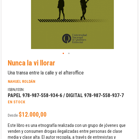
Saltar
Nunca la vi llorar
al
comienzo
Una transa entre la calle y el afteroffice
de
la
NAHUEL ROLDÁN
galería
ISBN/ISSN:
de
PAPEL 978-987-558-934-6 / DIGITAL 978-987-558-937-7
imágenes
EN STOCK
$12.000,00
Desde
Este libro es una etnografía realizada con un grupo de jóvenes que
venden y consumen drogas ilegalizadas entre personas de clase
media y clase alta. El autor recopila, a través de entrevistas y