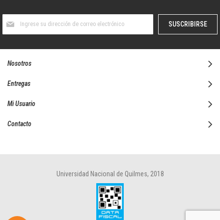
Suscríbase
SUSCRIBIRSE
al
boletín
informativo:
Nosotros
Entregas
Mi Usuario
Contacto
Universidad Nacional de Quilmes, 2018