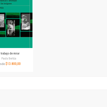
Revista de Ciencias Sociales. Segunda época
Fondo editorial
Biomedicina
Coediciones
Jornadas académicas
La ideología argentina
Libros de arte
Otros títulos
Textos para la enseñanza universitaria
l trabajo de mirar
Intersecciones
Paula Bertúa
Convergencia. Entre memoria y sociedad
$13.800,00
esde
Filosofía y ciencia
Política
Serie Clásica
Serie Contemporánea
Unidad de Publicaciones del Departamento de Ciencia y Tecnología
Colecciones
Universidad Virtual de Quilmes