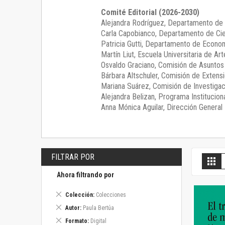
Comité Editorial (2026-2030)
Alejandra Rodríguez
, Departamento de 
Carla Capobianco
, Departamento de Cie
Patricia Gutti
, Departamento de Econom
Martín Liut
, Escuela Universitaria de Art
Osvaldo Graciano
, Comisión de Asunto
Bárbara Altschuler
, Comisión de Extensi
Mariana Suárez
, Comisión de Investigac
Alejandra Belizan, Programa Instituciona
Anna Mónica Aguilar, Dirección General E
FILTRAR POR
V
Gril
c
Ahora filtrando por
Eliminar
Colección
Colecciones
este
Eliminar
Autor
Paula Bertúa
artículo
este
Eliminar
Formato
Digital
artículo