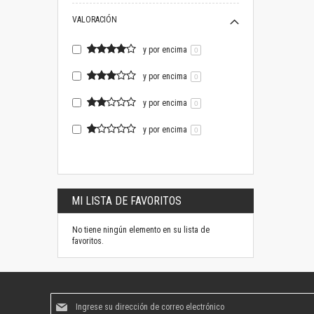
VALORACIÓN
y por encima
0
y por encima
0
y por encima
0
y por encima
0
MI LISTA DE FAVORITOS
No tiene ningún elemento en su lista de
favoritos.
Suscríbase
al