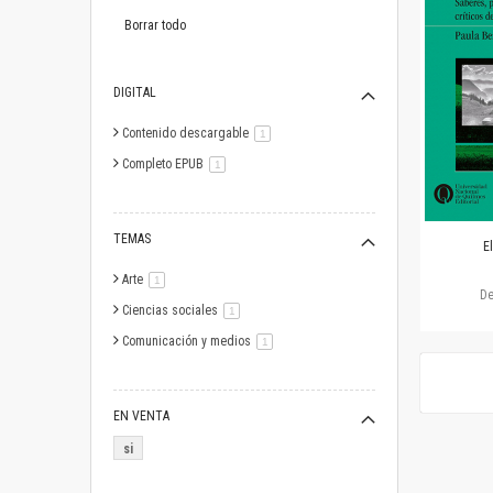
este
artículo
Borrar todo
DIGITAL
Contenido descargable
artículo
1
Completo EPUB
artículo
1
TEMAS
E
Arte
artículo
1
D
Ciencias sociales
artículo
1
Comunicación y medios
artículo
1
EN VENTA
si