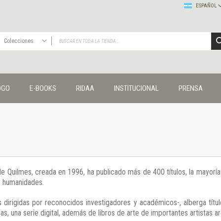
ESPAÑOL
Colecciones
TODAS
Publicaciones
OGO
E-BOOKS
RIDAA
INSTITUCIONAL
PRENSA
Editorial
Colecciones
Administración y economía
Coedición UNQ / Clacso
Coedición UNQ / UNC
Comunicación y cultura
Crímenes y violencias
 de Quilmes, creada en 1996, ha publicado más de 400 títulos, la mayor
Cuadernos universitarios
 y humanidades.
Derechos humanos
Ediciones especiales
 dirigidas por reconocidos investigadores y académicos-, alberga títul
Géneros
s, una serie digital, además de libros de arte de importantes artistas ar