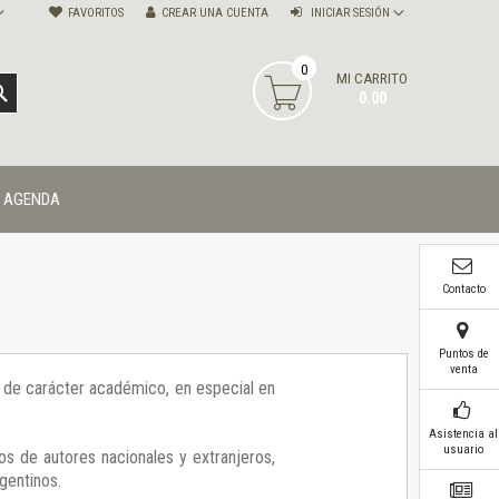
FAVORITOS
CREAR UNA CUENTA
INICIAR SESIÓN
0
MI CARRITO
BUSCAR
0.00
AGENDA
Contacto
Puntos de
venta
ía de carácter académico, en especial en
Asistencia al
usuario
os de autores nacionales y extranjeros,
gentinos.