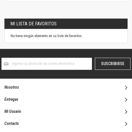
MI LISTA DE FAVORITOS
No tiene ningún elemento en su lista de favoritos.
Suscríbase
SUSCRIBIRSE
al
boletín
informativo:
Nosotros
Entregas
Mi Usuario
Contacto