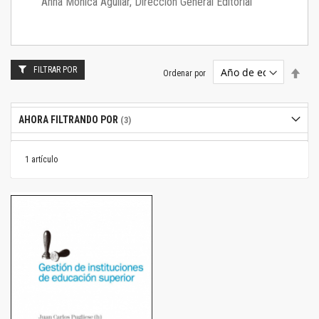
Anna Mónica Aguilar, Dirección General Editorial
FILTRAR POR
Estab
Ordenar por
dire
desc
AHORA FILTRANDO POR
1
artículo