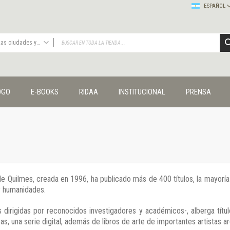
ESPAÑOL
Las ciudades y las ideas
TODAS
Publicaciones
OGO
E-BOOKS
RIDAA
INSTITUCIONAL
PRENSA
Editorial
Colecciones
Administración y economía
Coedición UNQ / Clacso
Coedición UNQ / UNC
Comunicación y cultura
Crímenes y violencias
 de Quilmes, creada en 1996, ha publicado más de 400 títulos, la mayor
Cuadernos universitarios
 y humanidades.
Derechos humanos
Ediciones especiales
 dirigidas por reconocidos investigadores y académicos-, alberga títul
Géneros
s, una serie digital, además de libros de arte de importantes artistas ar