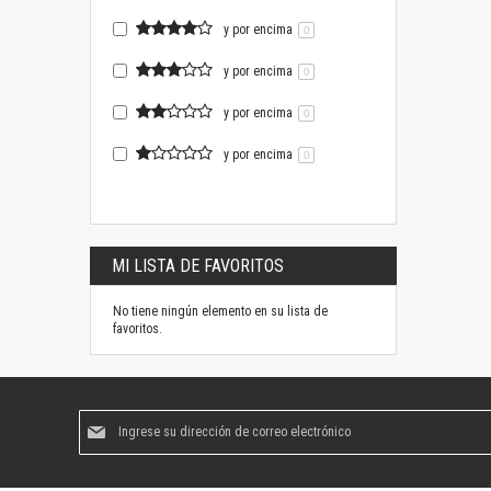
y por encima
0
y por encima
0
y por encima
0
y por encima
0
MI LISTA DE FAVORITOS
No tiene ningún elemento en su lista de
favoritos.
Suscríbase
al
boletín
informativo: