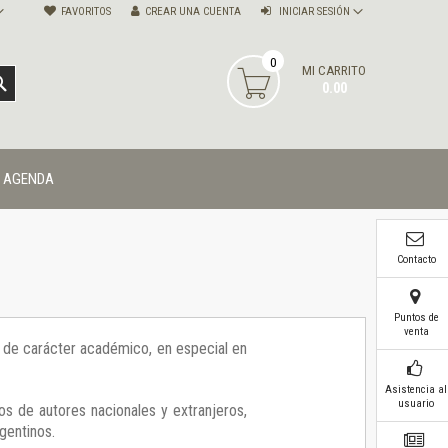
FAVORITOS
CREAR UNA CUENTA
INICIAR SESIÓN
0
MI CARRITO
BUSCAR
0.00
AGENDA
Contacto
Puntos de
venta
ía de carácter académico, en especial en
Asistencia al
usuario
os de autores nacionales y extranjeros,
gentinos.