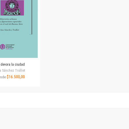
Revista de Ciencias Sociales. Segunda época
Fondo editorial
Biomedicina
Coediciones
Jornadas académicas
La ideología argentina
Libros de arte
Otros títulos
Textos para la enseñanza universitaria
 devora la ciudad
Intersecciones
a Sánchez Trolliet
Convergencia. Entre memoria y sociedad
$16.500,00
esde
Filosofía y ciencia
Política
Serie Clásica
Serie Contemporánea
Unidad de Publicaciones del Departamento de Ciencia y Tecnología
Colecciones
Universidad Virtual de Quilmes