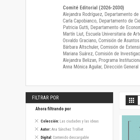
Comité Editorial (2026-2030)
Alejandra Rodríguez
, Departamento de 
Carla Capobianco
, Departamento de Cie
Patricia Gutti
, Departamento de Econom
Martín Liut
, Escuela Universitaria de Art
Osvaldo Graciano
, Comisión de Asunto
Bárbara Altschuler
, Comisión de Extensi
Mariana Suárez
, Comisión de Investigac
Alejandra Belizan, Programa Instituciona
Anna Mónica Aguilar, Dirección General E
FILTRAR POR
V
Gril
c
Ahora filtrando por
Eliminar
Colección
Las ciudades y las ideas
este
Eliminar
Autor
Ana Sánchez Trolliet
artículo
este
Eliminar
Digital
Contenido descargable
artículo