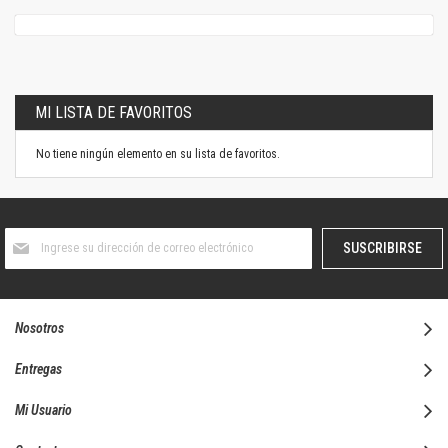
MI LISTA DE FAVORITOS
No tiene ningún elemento en su lista de favoritos.
Suscríbase
SUSCRIBIRSE
al
boletín
informativo:
Nosotros
Entregas
Mi Usuario