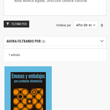
Anna Mónica Aguilar, Dirección General Editorial
FILTRAR POR
Estab
Ordenar por
dire
desc
AHORA FILTRANDO POR
1
artículo