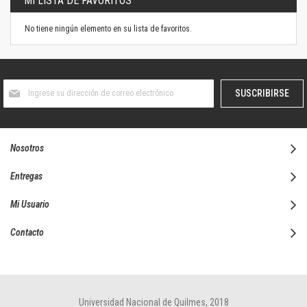
MI LISTA DE FAVORITOS
No tiene ningún elemento en su lista de favoritos.
Suscríbase
SUSCRIBIRSE
al
boletín
informativo:
Nosotros
Entregas
Mi Usuario
Contacto
Universidad Nacional de Quilmes, 2018