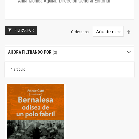
Anna Mónica Aguilar, Dirección General Editorial
FILTRAR POR
Estab
Ordenar por
dire
desc
AHORA FILTRANDO POR
1
artículo