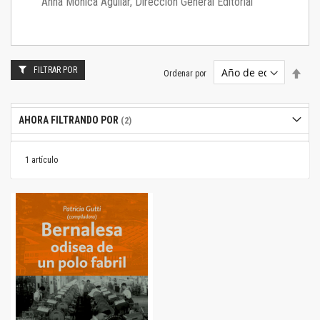
Anna Mónica Aguilar, Dirección General Editorial
FILTRAR POR
Estab
Ordenar por
dire
desc
AHORA FILTRANDO POR
1
artículo