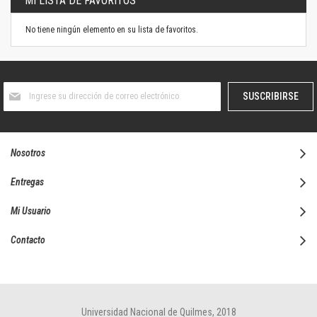
MI LISTA DE FAVORITOS
No tiene ningún elemento en su lista de favoritos.
Suscríbase
SUSCRIBIRSE
al
boletín
informativo:
Nosotros
Entregas
Mi Usuario
Contacto
Universidad Nacional de Quilmes, 2018