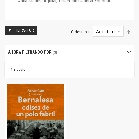
Anna Mónica Aguilar, Dirección General Editorial
FILTRAR POR
Estab
Ordenar por
dire
desc
AHORA FILTRANDO POR
1
artículo