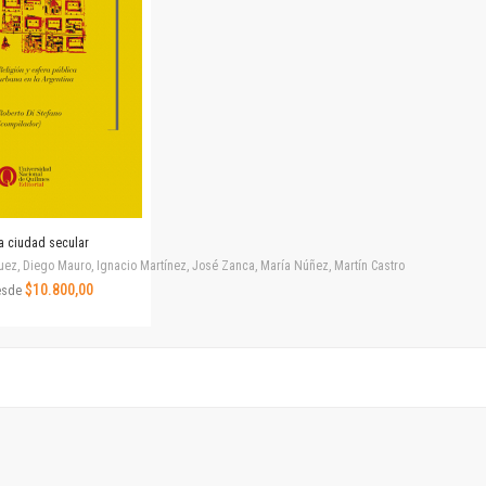
Revista de Ciencias Sociales. Segunda época
Fondo editorial
Biomedicina
Coediciones
Jornadas académicas
La ideología argentina
Libros de arte
Otros títulos
Textos para la enseñanza universitaria
a ciudad secular
Intersecciones
uez, Diego Mauro, Ignacio Martínez, José Zanca, María Núñez, Martín Castro
Convergencia. Entre memoria y sociedad
$10.800,00
esde
Filosofía y ciencia
Política
Serie Clásica
Serie Contemporánea
Unidad de Publicaciones del Departamento de Ciencia y Tecnología
Colecciones
Universidad Virtual de Quilmes