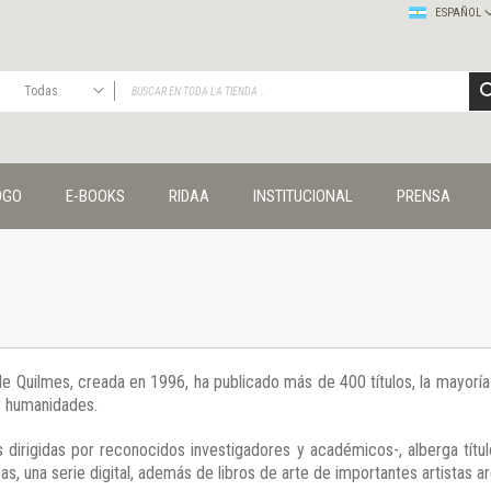
ESPAÑOL
Todas
TODAS
Publicaciones
OGO
E-BOOKS
RIDAA
INSTITUCIONAL
PRENSA
Editorial
Colecciones
Administración y economía
Coedición UNQ / Clacso
Coedición UNQ / UNC
Comunicación y cultura
Crímenes y violencias
 de Quilmes, creada en 1996, ha publicado más de 400 títulos, la mayor
Cuadernos universitarios
 y humanidades.
Derechos humanos
Ediciones especiales
 dirigidas por reconocidos investigadores y académicos-, alberga títul
Géneros
s, una serie digital, además de libros de arte de importantes artistas ar