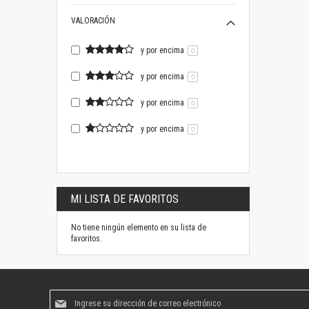
VALORACIÓN
y por encima
0
y por encima
0
y por encima
0
y por encima
0
MI LISTA DE FAVORITOS
No tiene ningún elemento en su lista de
favoritos.
Suscríbase
al