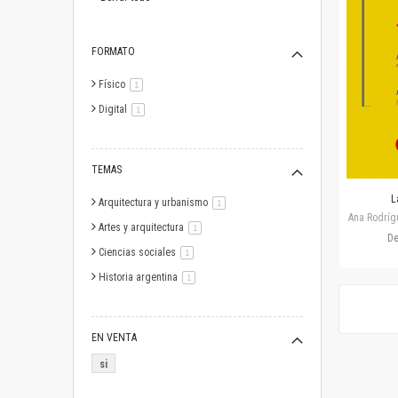
FORMATO
Físico
artículo
1
Digital
artículo
1
TEMAS
L
Arquitectura y urbanismo
artículo
1
Ana Rodríg
Artes y arquitectura
artículo
1
D
Ciencias sociales
artículo
1
Historia argentina
artículo
1
EN VENTA
si