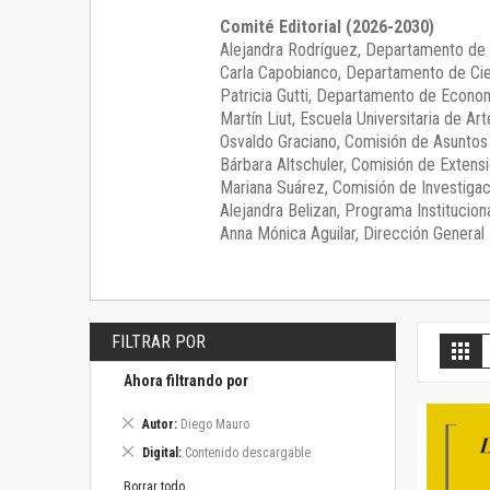
Comité Editorial (2026-2030)
Alejandra Rodríguez
, Departamento de 
Carla Capobianco
, Departamento de Cie
Patricia Gutti
, Departamento de Econom
Martín Liut
, Escuela Universitaria de Art
Osvaldo Graciano
, Comisión de Asunto
Bárbara Altschuler
, Comisión de Extensi
Mariana Suárez
, Comisión de Investigac
Alejandra Belizan, Programa Instituciona
Anna Mónica Aguilar, Dirección General E
FILTRAR POR
V
Gril
c
Ahora filtrando por
Eliminar
Autor
Diego Mauro
este
Eliminar
Digital
Contenido descargable
artículo
este
artículo
Borrar todo