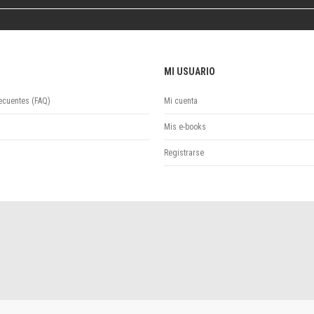
Colecciones
Publicaciones periódicas
Series
MI USUARIO
ecuentes (FAQ)
Mi cuenta
Mis e-books
Registrarse