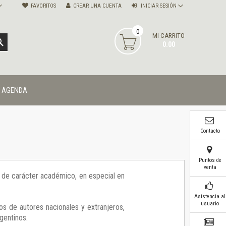
FAVORITOS
CREAR UNA CUENTA
INICIAR SESIÓN
0
MI CARRITO
BUSCAR
0.00
AGENDA
Contacto
Puntos de
venta
ía de carácter académico, en especial en
Asistencia al
usuario
os de autores nacionales y extranjeros,
gentinos.