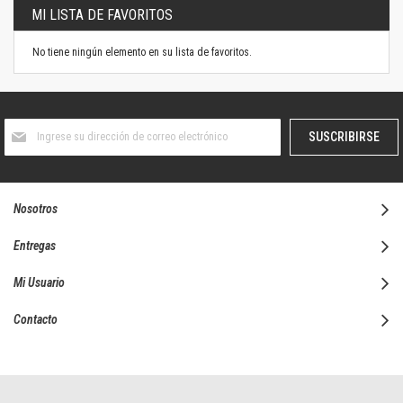
MI LISTA DE FAVORITOS
No tiene ningún elemento en su lista de favoritos.
Suscríbase
SUSCRIBIRSE
al
boletín
informativo:
Nosotros
Entregas
Mi Usuario
Contacto