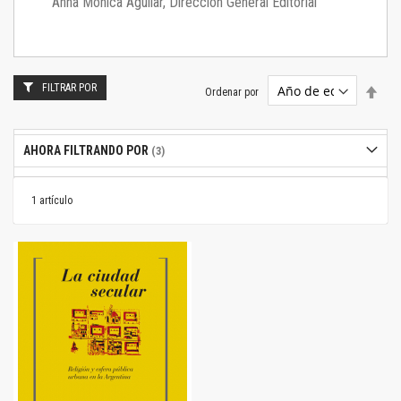
Anna Mónica Aguilar, Dirección General Editorial
FILTRAR POR
Estab
Ordenar por
dire
desc
AHORA FILTRANDO POR
1
artículo