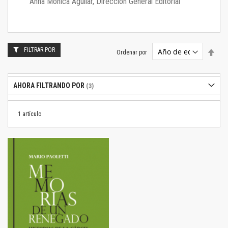
Anna Mónica Aguilar, Dirección General Editorial
FILTRAR POR
Estab
Ordenar por
dire
desc
AHORA FILTRANDO POR
1
artículo