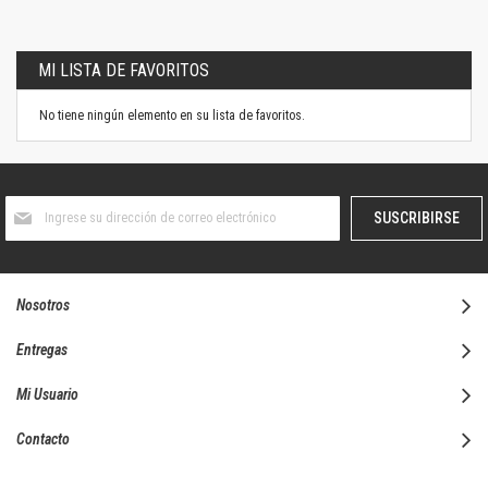
MI LISTA DE FAVORITOS
No tiene ningún elemento en su lista de favoritos.
Suscríbase
SUSCRIBIRSE
al
boletín
informativo:
Nosotros
Entregas
Mi Usuario
Contacto