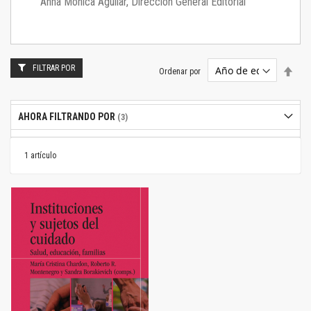
Anna Mónica Aguilar, Dirección General Editorial
FILTRAR POR
Estab
Ordenar por
dire
desc
AHORA FILTRANDO POR
1
artículo