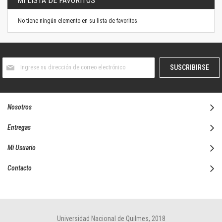
MI LISTA DE FAVORITOS
No tiene ningún elemento en su lista de favoritos.
Suscríbase
SUSCRIBIRSE
al
boletín
informativo:
Nosotros
Entregas
Mi Usuario
Contacto
Universidad Nacional de Quilmes, 2018