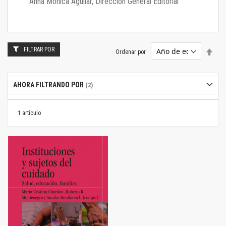
Anna Mónica Aguilar, Dirección General Editorial
FILTRAR POR
Estab
Ordenar por
dire
desc
AHORA FILTRANDO POR
1
artículo