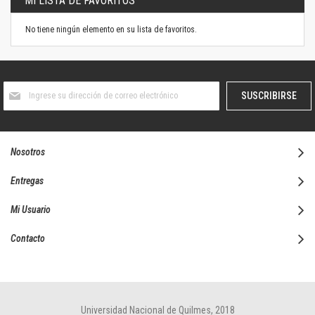
MI LISTA DE FAVORITOS
No tiene ningún elemento en su lista de favoritos.
Suscríbase
SUSCRIBIRSE
al
boletín
informativo:
Nosotros
Entregas
Mi Usuario
Contacto
Universidad Nacional de Quilmes, 2018