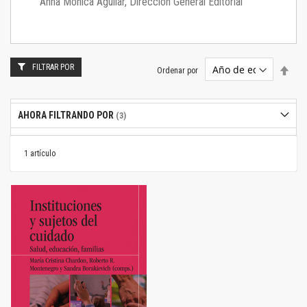
Anna Mónica Aguilar, Dirección General Editorial
FILTRAR POR
Estab
Ordenar por
dire
desc
AHORA FILTRANDO POR
1
artículo