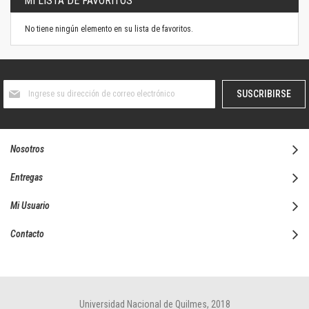
MI LISTA DE FAVORITOS
No tiene ningún elemento en su lista de favoritos.
Suscríbase
SUSCRIBIRSE
al
boletín
informativo:
Nosotros
Entregas
Mi Usuario
Contacto
Universidad Nacional de Quilmes, 2018