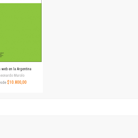
Revista de Ciencias Sociales. Segunda época
Fondo editorial
Biomedicina
Coediciones
Jornadas académicas
La ideología argentina
Libros de arte
Otros títulos
Textos para la enseñanza universitaria
s web en la Argentina
Intersecciones
Leonardo Murolo
Convergencia. Entre memoria y sociedad
$10.800,00
esde
Filosofía y ciencia
Política
Serie Clásica
Serie Contemporánea
Unidad de Publicaciones del Departamento de Ciencia y Tecnología
Colecciones
Universidad Virtual de Quilmes