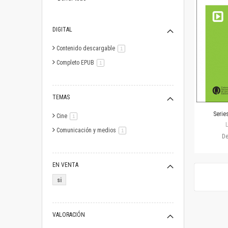
DIGITAL
Contenido descargable
artículo
1
Completo EPUB
artículo
1
TEMAS
Serie
Cine
artículo
1
Comunicación y medios
artículo
1
D
EN VENTA
si
VALORACIÓN