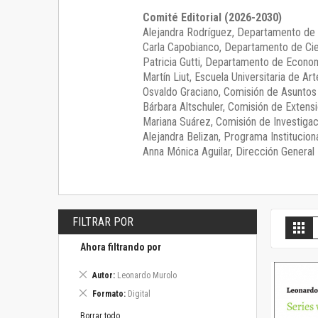
Comité Editorial (2026-2030)
Alejandra Rodríguez
, Departamento de 
Carla Capobianco
, Departamento de Cie
Patricia Gutti
, Departamento de Econom
Martín Liut
, Escuela Universitaria de Art
Osvaldo Graciano
, Comisión de Asunto
Bárbara Altschuler
, Comisión de Extensi
Mariana Suárez
, Comisión de Investigac
Alejandra Belizan, Programa Instituciona
Anna Mónica Aguilar, Dirección General E
FILTRAR POR
V
Gril
c
Ahora filtrando por
Eliminar
Autor
Leonardo Murolo
este
Eliminar
Formato
Digital
artículo
este
artículo
Borrar todo