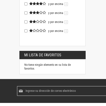
y por encima
0
y por encima
0
y por encima
0
y por encima
0
MI LISTA DE FAVORITOS
No tiene ningún elemento en su lista de
favoritos.
Suscríbase
al
boletín
informativo: