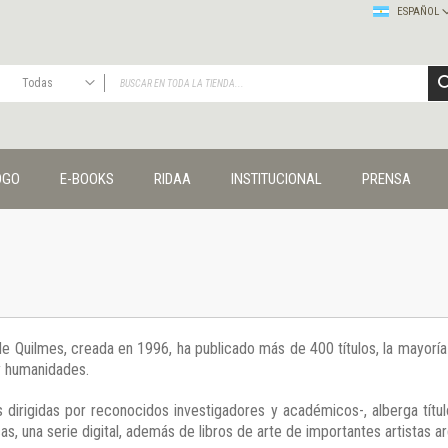
ESPAÑOL
Todas
TODAS
Publicaciones
OGO
E-BOOKS
RIDAA
INSTITUCIONAL
PRENSA
Editorial
Colecciones
Administración y economía
Coedición UNQ / Clacso
Coedición UNQ / UNC
Comunicación y cultura
Crímenes y violencias
 de Quilmes, creada en 1996, ha publicado más de 400 títulos, la mayor
Cuadernos universitarios
 y humanidades.
Derechos humanos
Ediciones especiales
 dirigidas por reconocidos investigadores y académicos-, alberga títul
Géneros
s, una serie digital, además de libros de arte de importantes artistas ar