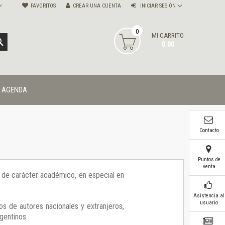
FAVORITOS
CREAR UNA CUENTA
INICIAR SESIÓN
0
MI CARRITO
BUSCAR
0.00
AGENDA
Contacto
Puntos de
venta
ía de carácter académico, en especial en
Asistencia al
usuario
os de autores nacionales y extranjeros,
gentinos.