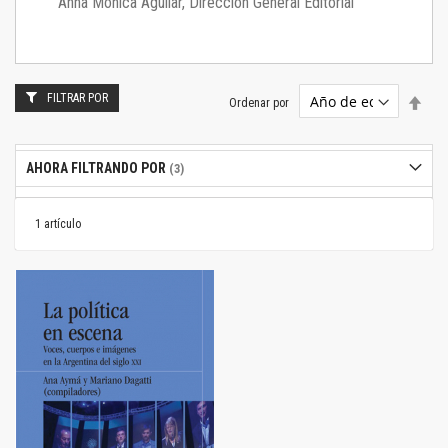
Anna Mónica Aguilar, Dirección General Editorial
FILTRAR POR
Estab
Ordenar por
dire
desc
AHORA FILTRANDO POR
1
artículo