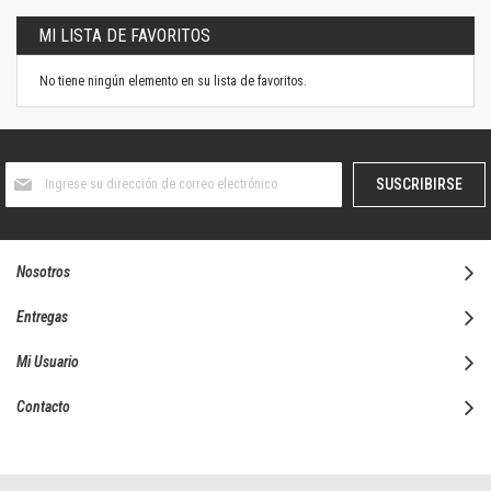
MI LISTA DE FAVORITOS
No tiene ningún elemento en su lista de favoritos.
Suscríbase
SUSCRIBIRSE
al
boletín
informativo:
Nosotros
Entregas
Mi Usuario
Contacto