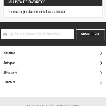
MI LISTA DE FAVORITOS
No tiene ningún elemento en su lista de favoritos.
Suscríbase
SUSCRIBIRSE
al
boletín
informativo:
Nosotros
Entregas
Mi Usuario
Contacto