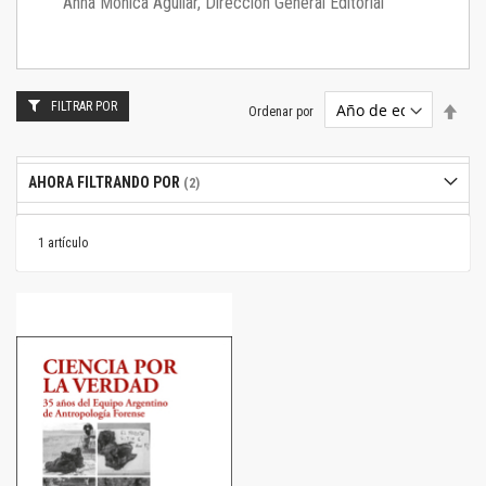
Anna Mónica Aguilar, Dirección General Editorial
FILTRAR POR
Estab
Ordenar por
dire
desc
AHORA FILTRANDO POR
1
artículo