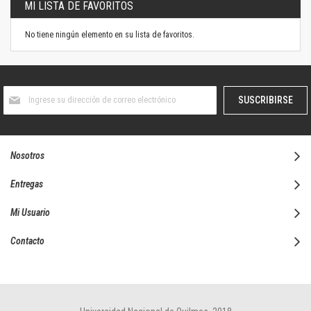
MI LISTA DE FAVORITOS
No tiene ningún elemento en su lista de favoritos.
Suscríbase
SUSCRIBIRSE
al
boletín
informativo:
Nosotros
Entregas
Mi Usuario
Contacto