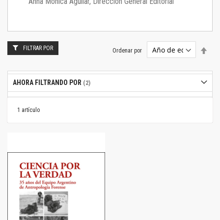
Anna Mónica Aguilar, Dirección General Editorial
FILTRAR POR
Estab
Ordenar por
dire
desc
AHORA FILTRANDO POR
1
artículo