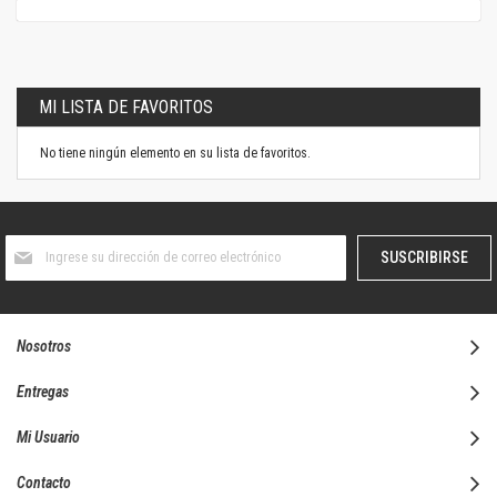
MI LISTA DE FAVORITOS
No tiene ningún elemento en su lista de favoritos.
Suscríbase
SUSCRIBIRSE
al
boletín
informativo:
Nosotros
Entregas
Mi Usuario
Contacto