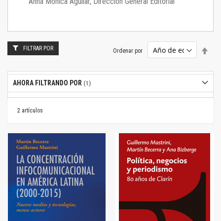
Anna Mónica Aguilar, Dirección General Editorial
FILTRAR POR
Estab
Ordenar por
dire
desc
AHORA FILTRANDO POR
2
artículos