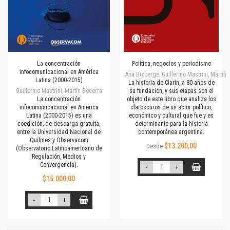
La concentración
Política, negocios y periodismo
infocomunicacional en América
Ana Bizberge, Guillermo Mastrini, Martín
Latina (2000-2015)
La historia de Clarín, a 80 años de
Guillermo Mastrini, Martín Becerra
su fundación, y sus etapas son el
La concentración
objeto de este libro que analiza los
infocomunicacional en América
claroscuros de un actor político,
Latina (2000-2015) es una
económico y cultural que fue y es
coedición, de descarga gratuita,
determinante para la historia
entre la Universidad Nacional de
contemporánea argentina.
Quilmes y Observacom
$13.200,00
Desde
(Observatorio Latinoamericano de
Regulación, Medios y
Convergencia).
-
+
$15.000,00
-
+