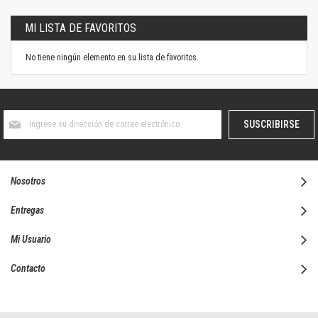
MI LISTA DE FAVORITOS
No tiene ningún elemento en su lista de favoritos.
Suscríbase
SUSCRIBIRSE
al
boletín
informativo:
Nosotros
Entregas
Mi Usuario
Contacto