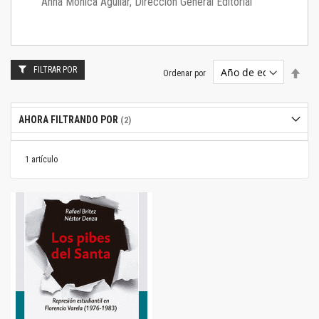
Anna Mónica Aguilar, Dirección General Editorial
FILTRAR POR
Estab
Ordenar por
dire
desc
AHORA FILTRANDO POR
1
artículo