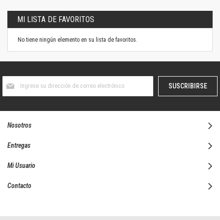
MI LISTA DE FAVORITOS
No tiene ningún elemento en su lista de favoritos.
Suscríbase
SUSCRIBIRSE
al
boletín
informativo:
Nosotros
Entregas
Mi Usuario
Contacto