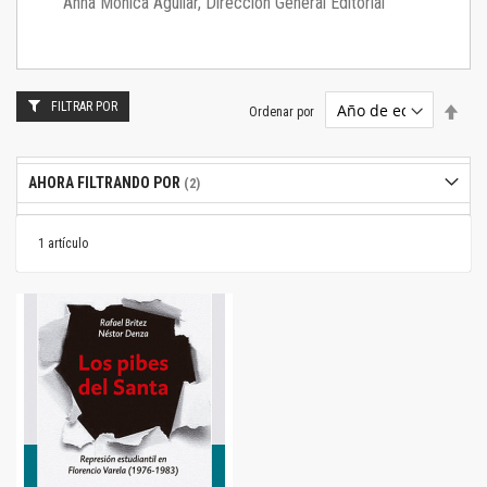
Anna Mónica Aguilar, Dirección General Editorial
FILTRAR POR
Estab
Ordenar por
dire
desc
AHORA FILTRANDO POR
1
artículo