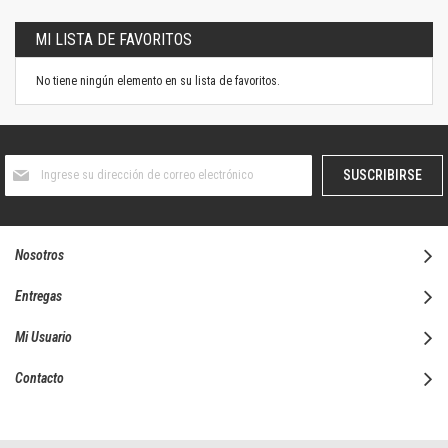
MI LISTA DE FAVORITOS
No tiene ningún elemento en su lista de favoritos.
Suscríbase
SUSCRIBIRSE
al
boletín
informativo:
Nosotros
Entregas
Mi Usuario
Contacto