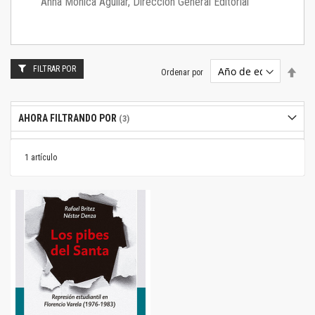
Anna Mónica Aguilar, Dirección General Editorial
FILTRAR POR
Estab
Ordenar por
dire
desc
AHORA FILTRANDO POR
1
artículo