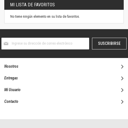
MI LISTA DE FAVORITOS
No tiene ningún elemento en su lista de favoritos.
Suscríbase
SUSCRIBIRSE
al
boletín
informativo:
Nosotros
Entregas
Mi Usuario
Contacto