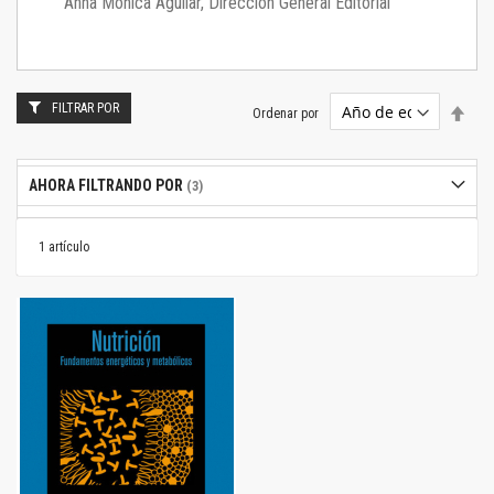
Anna Mónica Aguilar, Dirección General Editorial
FILTRAR POR
Estab
Ordenar por
dire
desc
AHORA FILTRANDO POR
1
artículo