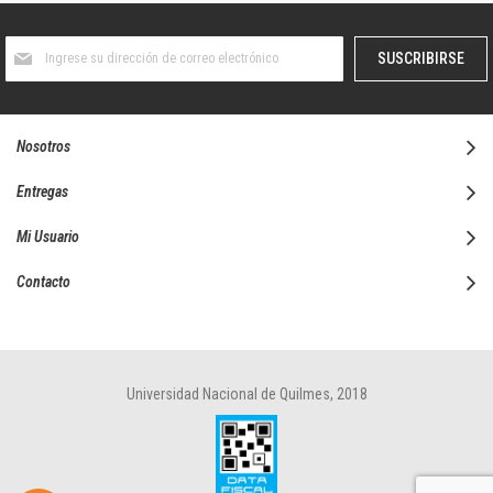
Suscríbase
SUSCRIBIRSE
al
boletín
informativo:
Nosotros
Entregas
Mi Usuario
Contacto
Universidad Nacional de Quilmes, 2018