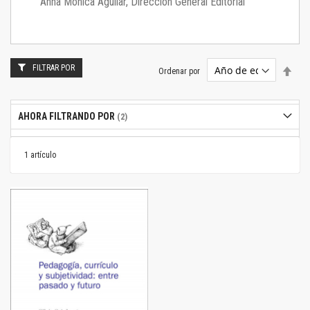
Anna Mónica Aguilar, Dirección General Editorial
FILTRAR POR
Estab
Ordenar por
dire
desc
AHORA FILTRANDO POR
1
artículo