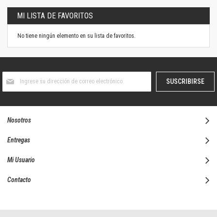
MI LISTA DE FAVORITOS
No tiene ningún elemento en su lista de favoritos.
Suscríbase
SUSCRIBIRSE
al
boletín
informativo:
Nosotros
Entregas
Mi Usuario
Contacto