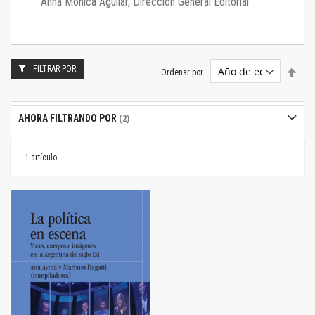
Anna Mónica Aguilar, Dirección General Editorial
FILTRAR POR
Estab
Ordenar por
dire
desc
AHORA FILTRANDO POR
1
artículo