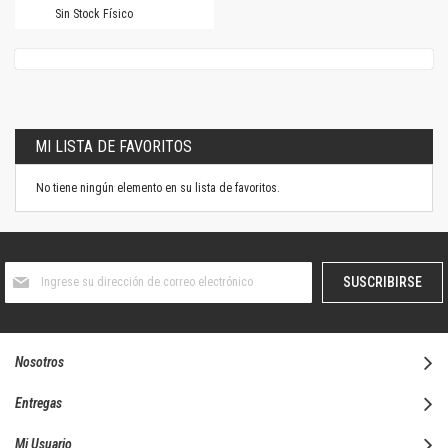
Sin Stock Físico
MI LISTA DE FAVORITOS
No tiene ningún elemento en su lista de favoritos.
Suscríbase
SUSCRIBIRSE
al
boletín
informativo:
Nosotros
Entregas
Mi Usuario