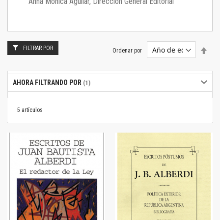
Anna Mónica Aguilar, Dirección General Editorial
FILTRAR POR
Estab
Ordenar por
dire
desc
AHORA FILTRANDO POR
5
artículos