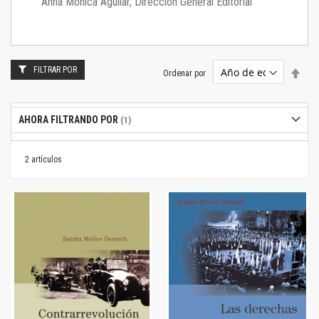
Anna Mónica Aguilar, Dirección General Editorial
FILTRAR POR
Estab
Ordenar por
dire
desc
AHORA FILTRANDO POR
2
artículos