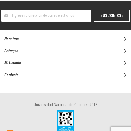
Suscríbase
SUSCRIBIRSE
al
boletín
informativo:
Nosotros
Entregas
Mi Usuario
Contacto
Universidad Nacional de Quilmes, 2018