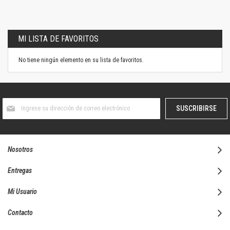
MI LISTA DE FAVORITOS
No tiene ningún elemento en su lista de favoritos.
Suscríbase
SUSCRIBIRSE
al
boletín
informativo:
Nosotros
Entregas
Mi Usuario
Contacto