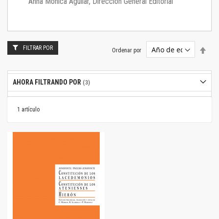
Anna Mónica Aguilar, Dirección General Editorial
FILTRAR POR
Estab
Ordenar por
dire
desc
AHORA FILTRANDO POR
1
artículo