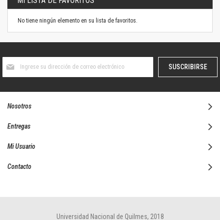
MI LISTA DE FAVORITOS
No tiene ningún elemento en su lista de favoritos.
Suscríbase
SUSCRIBIRSE
al
boletín
informativo:
Nosotros
Entregas
Mi Usuario
Contacto
Universidad Nacional de Quilmes, 2018