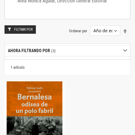
Anna Mónica Aguilar, Dirección General Editorial
FILTRAR POR
Estab
Ordenar por
dire
desc
AHORA FILTRANDO POR
1
artículo