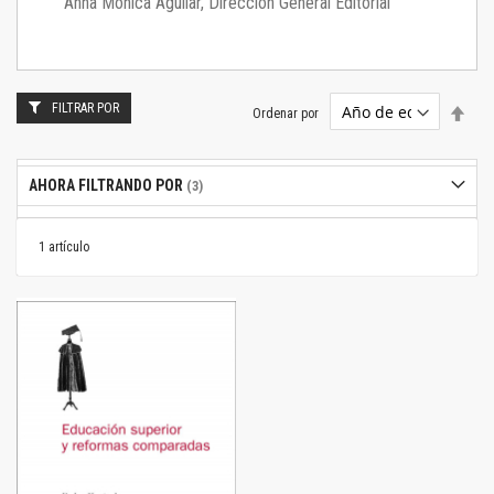
Anna Mónica Aguilar, Dirección General Editorial
FILTRAR POR
Estab
Ordenar por
dire
desc
AHORA FILTRANDO POR
1
artículo