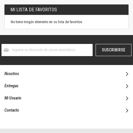
MI LISTA DE FAVORITOS
No tiene ningún elemento en su lista de favoritos.
Suscríbase
SUSCRIBIRSE
al
boletín
informativo:
Nosotros
Entregas
Mi Usuario
Contacto