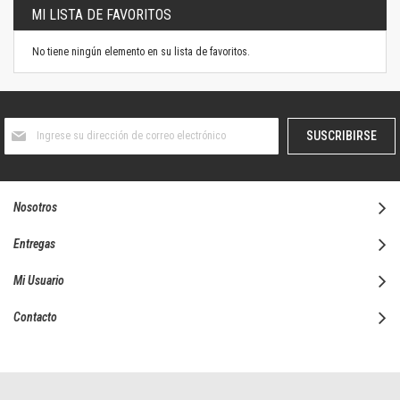
MI LISTA DE FAVORITOS
No tiene ningún elemento en su lista de favoritos.
Suscríbase
SUSCRIBIRSE
al
boletín
informativo:
Nosotros
Entregas
Mi Usuario
Contacto