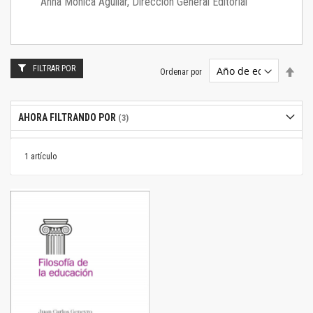
Anna Mónica Aguilar, Dirección General Editorial
FILTRAR POR
Estab
Ordenar por
dire
desc
AHORA FILTRANDO POR
1
artículo