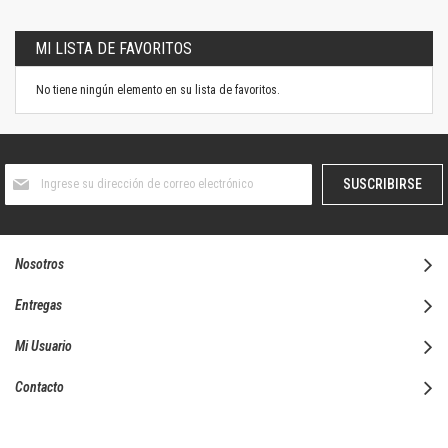
MI LISTA DE FAVORITOS
No tiene ningún elemento en su lista de favoritos.
Suscríbase
SUSCRIBIRSE
al
boletín
informativo:
Nosotros
Entregas
Mi Usuario
Contacto