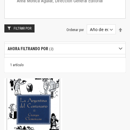
Anna Mónica Aguilar, Dirección General Editorial
FILTRAR POR
Estab
Ordenar por
dire
desc
AHORA FILTRANDO POR
1
artículo