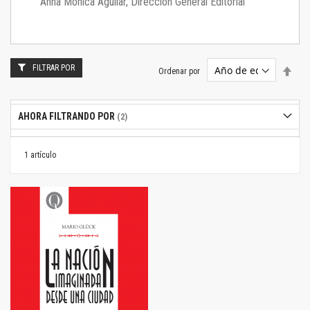
Anna Mónica Aguilar, Dirección General Editorial
FILTRAR POR
Estab
Ordenar por
dire
desc
AHORA FILTRANDO POR
1
artículo