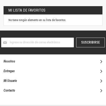
MI LISTA DE FAVORITOS
No tiene ningún elemento en su lista de favoritos.
Suscríbase
SUSCRIBIRSE
al
boletín
informativo:
Nosotros
Entregas
Mi Usuario
Contacto